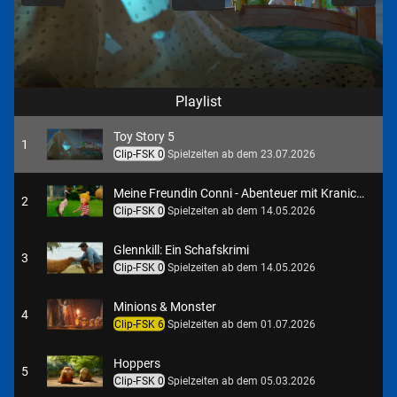
Playlist
Toy Story 5
1
Clip-FSK 0
Spielzeiten ab dem 23.07.2026
Meine Freundin Conni - Abenteuer mit Kranich Klaus
2
Clip-FSK 0
Spielzeiten ab dem 14.05.2026
Glennkill: Ein Schafskrimi
3
Clip-FSK 0
Spielzeiten ab dem 14.05.2026
Minions & Monster
4
Clip-FSK 6
Spielzeiten ab dem 01.07.2026
Hoppers
5
Clip-FSK 0
Spielzeiten ab dem 05.03.2026