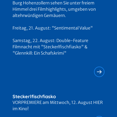
Burg Hohenzollern sehen Sie unter freiem
Obsession - Du sollst mich lieben
Himmel drei Filmhighlights, umgeben von
13
Clip-FSK 6
Spielzeiten ab dem 25.06.2026
altehrwürdigen Gemäuern.
Michael
14
Freitag, 21. August: "Sentimental Value"
Clip-FSK 0
Spielzeiten ab dem 22.04.2026
Samstag, 22. August: Double-Feature
Der Teufel trägt Prada 2
15
Clip-FSK 0
Spielzeiten ab dem 30.04.2026
Filmnacht mit "Steckerlfischfiasko" &
"Glennkill: Ein Schafskrimi"
Steckerlfischfiasko
16
Clip-FSK 0
Spielzeiten ab dem 13.08.2026
André Rieus Sommerkonzert 2026: Viva Maastricht
17
Spielzeiten ab dem 29.08.2026
Steckerlfischfiasko
VORPREMIERE am Mittwoch, 12. August HIER
im Kino!